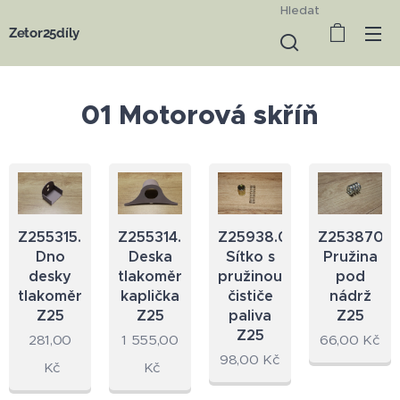
Hledat
Zetor25díly
01 Motorová skříň
Z255315.62
Z255314.62
Z25938.09
Z253870.2
Dno
Deska
Sítko s
Pružina
desky
tlakoměru
pružinou
pod
tlakoměru
kaplička
čističe
nádrž
Z25
Z25
paliva
Z25
Z25
281,00
1 555,00
66,00
Kč
98,00
Kč
Kč
Kč