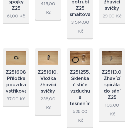
spojky
potrubí
žhavící
415,00
Z25
Z25
svíčky
Kč
smaltované
61,00
Kč
29,00
Kč
3 514,00
Kč
Z251608.02
Z251610.02
Z251255.10
Z25113.02
Příložka
Vložka
Sklenka
Žhavící
pouzdra
žhavící
čističe
spirála
vstřikovače
svíčky
vzduchu
do sání
s
Z25
37,00
Kč
238,00
těsněním
105,00
Kč
526,00
Kč
Kč