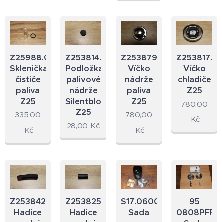
Z25988.09
Z253814.23
Z253879.24
Z253817.23
Sklenička
Podložka
Víčko
Víčko
čističe
palivové
nádrže
chladiče
paliva
nádrže
paliva
Z25
Z25
Silentblok
Z25
780,00
Z25
335,00
780,00
Kč
28,00
Kč
Kč
Kč
Z253842.23
Z253825.23
S17.0600K
95
Hadice
Hadice
Sada
0808PFPK