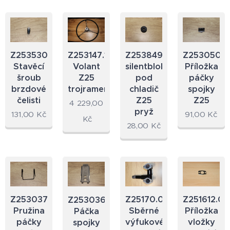
Z253530.18
Z253147.12
Z253849.23
Z253050.11
Stavěcí
Volant
silentblok
Příložka
šroub
Z25
pod
páčky
brzdové
trojramenný
chladič
spojky
čelisti
Z25
Z25
4 229,00
pryž
131,00
Kč
91,00
Kč
Kč
28,00
Kč
Z253037.11
Z25170.02
Z251612.02
Z253036.11
Pružina
Sběrné
Příložka
Páčka
páčky
výfukové
vložky
spojky