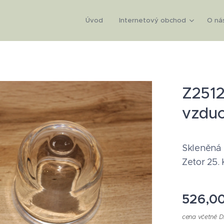
Úvod
Internetový obchod
O ná
Z2512
vzduc
Skleněná 
Zetor 25.
526,0
cena včetně 