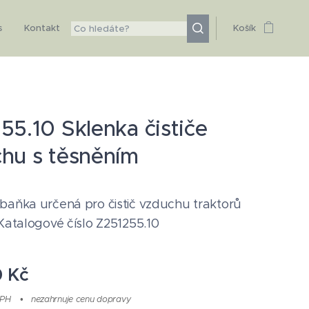
s
Kontakt
Košík
55.10 Sklenka čističe
hu s těsněním
baňka určená pro čistič vzduchu traktorů
 Katalogové číslo Z251255.10
0
Kč
DPH
nezahrnuje cenu dopravy