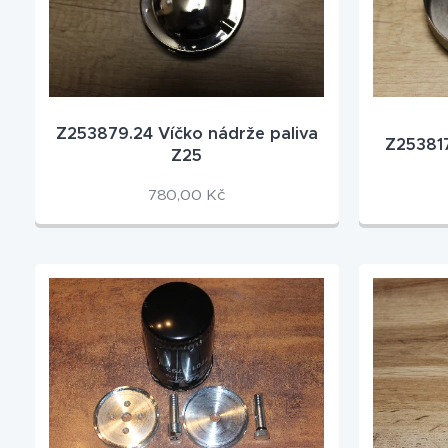
Z253879.24 Víčko nádrže paliva
Z253817
Z25
780,00
Kč