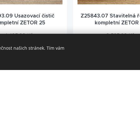
3.09 Usazovací čistič
Z25843.07 Stavitelná 
mpletní ZETOR 25
kompletní ZETOR
1 495,00
Kč
3 565,00
Kč
ečnost našich stránek. Tím vám
Z252010.08NB Sad
18 Brzdová čelist úplná
přestavbu dvojstupňové
ZETOR 25