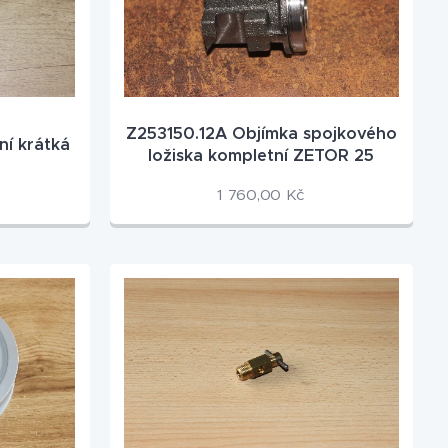
Z253150.12A Objímka spojkového
í krátká
ložiska kompletní ZETOR 25
1 760,00
Kč