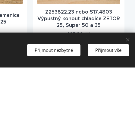
Z253822.23 nebo S17.4803
řemenice
Výpustný kohout chladiče ZETOR
 25
25, Super 50 a 35
295,00
Kč
Přijmout nezbytné
Přijmout vše
a pro
 filtrace