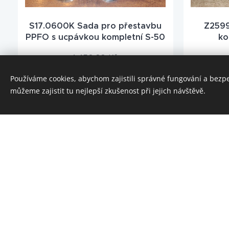
S17.0600K Sada pro přestavbu
Z2599
PPFO s ucpávkou kompletní S-50
ko
1 450,00
Kč
Používáme cookies, abychom zajistili správné fungování a bezp
můžeme zajistit tu nejlepší zkušenost při jejich návštěvě.
Z253636.20 Pás ruční brzdy
Z253533.
úplný ZETOR 25