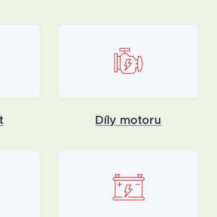
t
Díly motoru