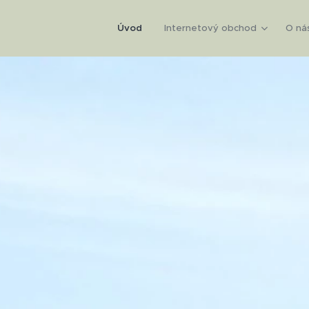
Úvod
Internetový obchod
O ná