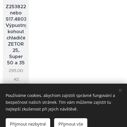
Z253822.23
nebo
S17.4803
Výpustný
kohout
chladiče
ZETOR
25,
Super
50 a 35
295,00
Kč
Používáme cookies, abychom zajistili správné fungování a
bezpečnost našich stránek. Tím vám můžeme zajistit tu
© 2025 Všechna práva vyhrazena
nejlepší zkušenost při jejich návštěvě.
Zetor 25 dily
Přijmout nezbytné
Přijmout vše