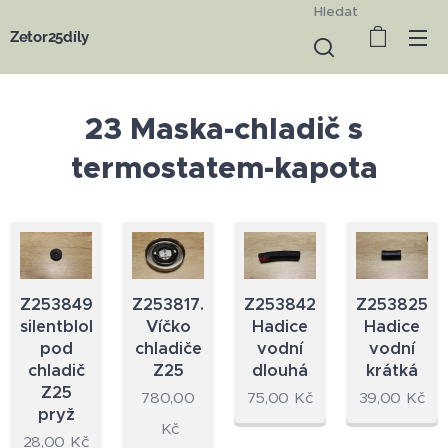
Hledat
Zetor25díly
23 Maska-chladič s
termostatem-kapota
Z253849.23
Z253817.23
Z253842.23
Z253825.2
silentblok
Víčko
Hadice
Hadice
pod
chladiče
vodní
vodní
chladič
Z25
dlouhá
krátká
Z25
780,00
75,00
Kč
39,00
Kč
pryž
Kč
28,00
Kč