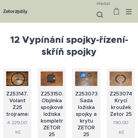
Hledat
Zetor25díly
12 Vypínání spojky-řízení-
skříň spojky
Z253147.12
Z253150.12A
Z253073.00
Z253074.1
Volant
Objímka
Sada
Krycí
Z25
spojkového
ložiska
kroužek
trojramenný
ložiska
spojky a
Zetor 25
kompletní
krytu
4 229,00
190,00
ZETOR
ZETOR
Kč
Kč
25
25