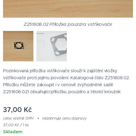
Z251608.02 Příložka pouzdra vstřikovače
Z251608.02 Příložka pouzdra vstřikovače
Pozinkovaná příložka vstřikovače slouží k zajištění vložky
vstřikovače proti jejímu povolení. Katalogová číslo Z251608.02.
Příložku můžete zakoupit i v cenově zvýhodněné sadě
Z251606.021 obsahující příložku, pouzdro a těsnící kroužek
37,00
Kč
cena včetně DPH
nezahrnuje cenu dopravy
37,00 Kč / 1 ks
Skladem