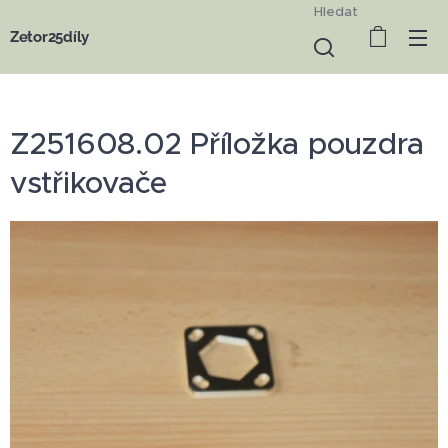
Hledat
Zetor25díly
Z251608.02 Příložka pouzdra
vstřikovače