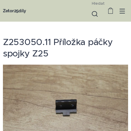
Hledat
Zetor25díly
Z253050.11 Příložka páčky
spojky Z25