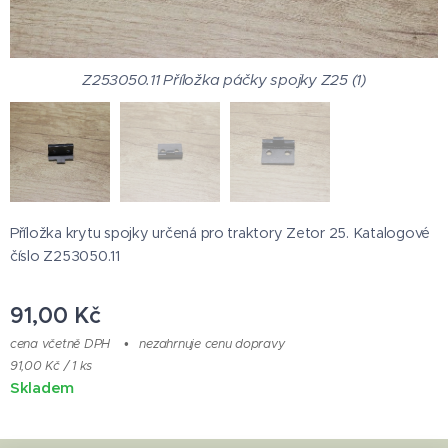
Z253050.11 Příložka páčky spojky Z25 (1)
Z253050.11 Příložka páčky spojky Z25 (1)
Z253050.11 Příložka páčky spojky Z25 (1)
Příložka krytu spojky určená pro traktory Zetor 25. Katalogové
číslo Z253050.11
91,00
Kč
cena včetně DPH
nezahrnuje cenu dopravy
91,00 Kč / 1 ks
Skladem