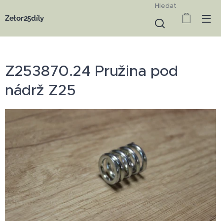
Hledat
Zetor25díly
Z253870.24 Pružina pod
nádrž Z25