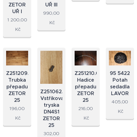
ZETOR
UŘ III
UŘ I
990,00
1 200,00
Kč
Kč
Z251209.09
Z251210.09
95 5422
Trubka
Hadice
Potah
přepadu
přepadu
sedadla
Z251062.09
ZETOR
ZETOR
LAVOR
Vstřikovací
25
25
405,00
tryska
196,00
216,00
Kč
DN4S1
Kč
Kč
ZETOR
25
302,00