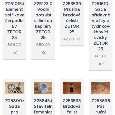
Z251015.09
Z25123.00
Z253539.18
Z251610.0
Element
Vodní
Pružina
Sada
vstřikovacího
potrubí
brzdové
přídavné
čerpadla
s Jímkou
čelisti
vložky a
B7
kapiláry
ZETOR
tyčinkové
ZETOR
ZETOR
25
žhavící
25
25
svíčky
42,00
Kč
ZETOR
896,00
650,00
25
Kč
Kč
340,00
Kč
Z25800.07
Z25843.07
Z253533.18
Z253636.2
Sada
Stavitelná
Brzdová
Pás
pro
řemenice
čelist
ruční