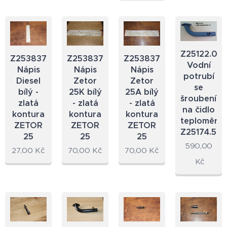
Z25122.02
Z2538374.23
Z2538373.23
Z2538372.23
Vodní
Nápis
Nápis
Nápis
potrubí
Diesel
Zetor
Zetor
se
bílý -
25K bílý
25A bílý
šroubením
zlatá
- zlatá
- zlatá
na čidlo
kontura
kontura
kontura
teploměru
ZETOR
ZETOR
ZETOR
Z25174.52
25
25
25
590,00
27,00
Kč
70,00
Kč
70,00
Kč
Kč