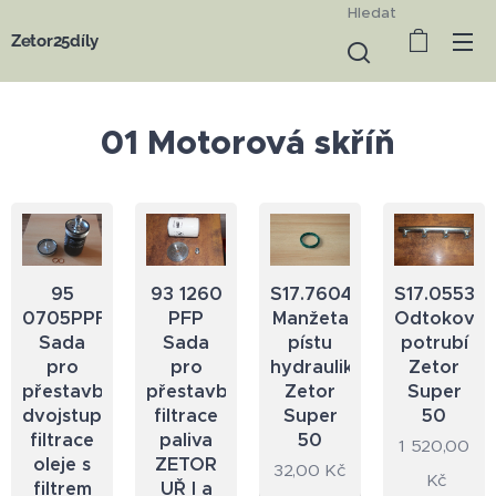
Hledat
Zetor25díly
01 Motorová skříň
95
93 1260
S17.7604
S17.0553
0705PPFK
PFP
Manžeta
Odtokové
Sada
Sada
pístu
potrubí
pro
pro
hydrauliky
Zetor
přestavbu
přestavbu
Zetor
Super
dvojstupňové
filtrace
Super
50
filtrace
paliva
50
1 520,00
oleje s
ZETOR
32,00
Kč
Kč
filtrem
UŘ I a