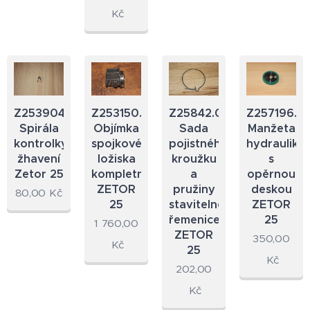
Kč
Z253904.25
Z253150.12A
Z25842.07A
Z257196.5
Spirála
Objímka
Sada
Manžeta
kontrolky
spojkového
pojistného
hydrauliky
žhavení
ložiska
kroužku
s
Zetor 25
kompletní
a
opěrnou
ZETOR
pružiny
deskou
80,00
Kč
25
stavitelné
ZETOR
řemenice
25
1 760,00
ZETOR
350,00
Kč
25
Kč
202,00
Kč