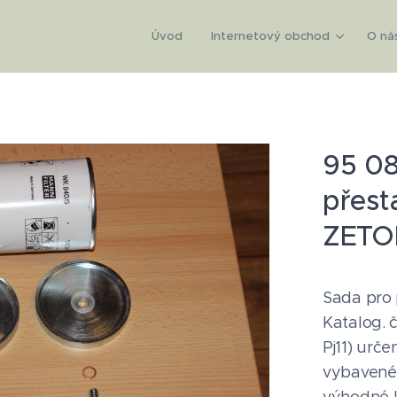
Úvod
Internetový obchod
O ná
95 0
přesta
ZETOR
Sada pro 
Katalog. 
Pj11) urč
vybavené 