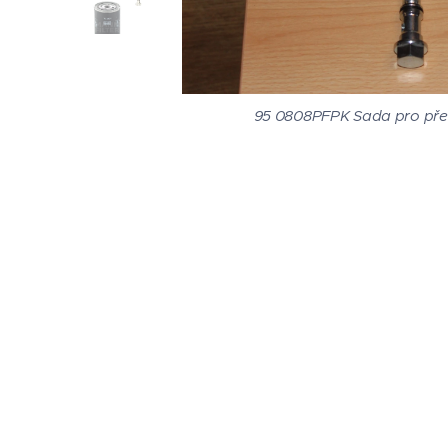
95 0808PFPK Sada pro přes
95 0808PFPK Sada pro přes