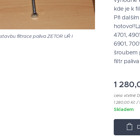
výhodné k
kde je k 
Při další
hotovo!!L
4701, 4901
tavbu filtrace paliva ZETOR UŘ I
tavbu filtrace paliva ZETOR UŘ I
6901, 700
šroubem p
filtr pali
1 280,
cena včetně 
1 280,00 Kč / 
Skladem
D