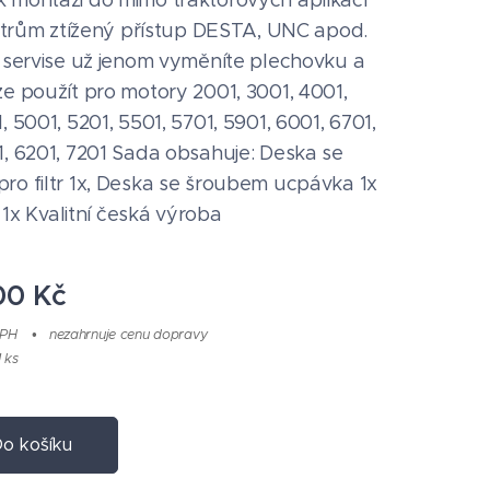
 montáži do mimo traktorových aplikací
filtrům ztížený přístup DESTA, UNC apod.
m servise už jenom vyměníte plechovku a
ze použít pro motory 2001, 3001, 4001,
, 5001, 5201, 5501, 5701, 5901, 6001, 6701,
1, 6201, 7201 Sada obsahuje: Deska se
ro filtr 1x, Deska se šroubem ucpávka 1x
va 1x Kvalitní česká výroba
00
Kč
DPH
nezahrnuje cenu dopravy
1 ks
o košíku