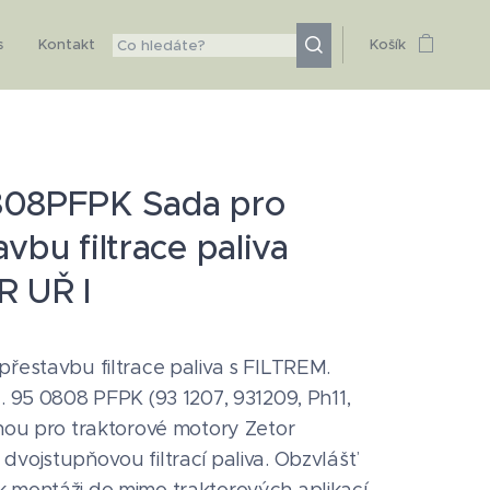
s
Kontakt
Košík
808PFPK Sada pro
vbu filtrace paliva
 UŘ I
přestavbu filtrace paliva s FILTREM.
č. 95 0808 PFPK (93 1207, 931209, Ph11,
enou pro traktorové motory Zetor
dvojstupňovou filtrací paliva. Obzvlášť