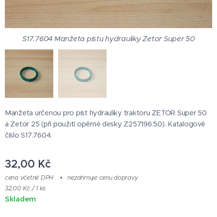
S17.7604 Manžeta pístu hydrauliky Zetor Super 50
S17.7604 Manžeta pístu hydrauliky Zetor Super 50
Manžeta určenou pro píst hydrauliky traktoru ZETOR Super 50
a Zetor 25 (při použití opěrné desky Z257196.50). Katalogové
číslo S17.7604.
32,00
Kč
cena včetně DPH
nezahrnuje cenu dopravy
32,00 Kč / 1 ks
Skladem