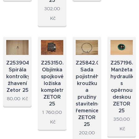
25
302,00
Kč
Z253904.25
Z253150.12A
Z25842.07A
Z257196.5
Spirála
Objímka
Sada
Manžeta
kontrolky
spojkového
pojistného
hydrauliky
žhavení
ložiska
kroužku
s
Zetor 25
kompletní
a
opěrnou
ZETOR
pružiny
deskou
80,00
Kč
25
stavitelné
ZETOR
řemenice
25
1 760,00
ZETOR
350,00
Kč
25
Kč
202,00