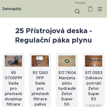
Hledat
Zetor25díly
25 Přístrojová deska -
Regulační páka plynu
95
93 1260
S17.7604
S17.0553
0705PPFK
PFP
Manžeta
Odtokové
Sada
Sada
pístu
potrubí
pro
pro
hydrauliky
Zetor
přestavbu
přestavbu
Zetor
Super
dvojstupňové
filtrace
Super
50
filtrace
paliva
50
1 520,00