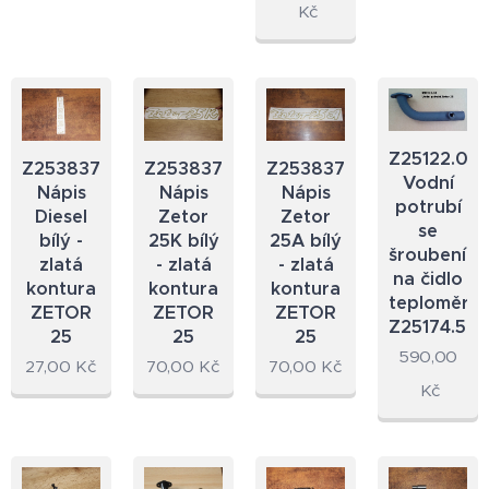
Kč
Z25122.02
Z2538374.23
Z2538373.23
Z2538372.23
Vodní
Nápis
Nápis
Nápis
potrubí
Diesel
Zetor
Zetor
se
bílý -
25K bílý
25A bílý
šroubením
zlatá
- zlatá
- zlatá
na čidlo
kontura
kontura
kontura
teploměru
ZETOR
ZETOR
ZETOR
Z25174.52
25
25
25
590,00
27,00
Kč
70,00
Kč
70,00
Kč
Kč