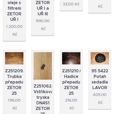
oleje s
ZETOR
32,00
Kč
Kč
filtrem
UŘ I a
ZETOR
UŘ III
UŘ I
990,00
1 200,00
Kč
Kč
Z251209.09
Z251210.09
95 5422
Trubka
Hadice
Potah
přepadu
přepadu
sedadla
Z251062.09
ZETOR
ZETOR
LAVOR
Vstřikovací
25
25
405,00
tryska
196,00
216,00
Kč
DN4S1
Kč
Kč
ZETOR