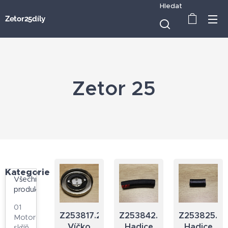
Hledat
Zetor25díly
Zetor 25
Kategorie
Všechny
produkty
01
Z253817.23
Z253842.23
Z253825.23
Motorová
Víčko
Hadice
Hadice
skříň