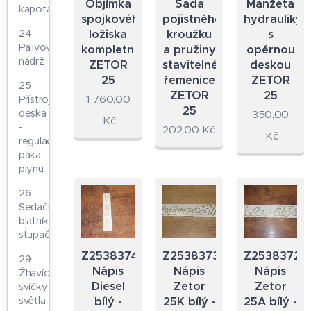
Objímka
Sada
Manžeta
kapota
spojkového
pojistného
hydrauliky
24
ložiska
kroužku
s
Palivová
kompletní
a pružiny
opěrnou
nádrž
ZETOR
stavitelné
deskou
25
řemenice
ZETOR
25
ZETOR
25
1 760,00
Přístrojová
25
deska
350,00
Kč
-
202,00
Kč
Kč
regulační
páka
plynu
26
Sedačka-
blatníky-
stupačka
Z2538374.23
Z2538373.23
Z2538372.2
29
Nápis
Nápis
Nápis
Žhavící
Diesel
Zetor
Zetor
svíčky-
světla
bílý -
25K bílý -
25A bílý -