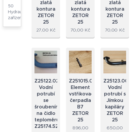
zlatá
zlatá
zlatá
50
kontura
kontura
kontura
Hydraulické
ZETOR
ZETOR
ZETOR
zařízení
25
25
25
27,00
Kč
70,00
Kč
70,00
Kč
Z25122.02
Z251015.09
Z25123.00
Vodní
Element
Vodní
potrubí
vstřikovacího
potrubí s
se
čerpadla
Jímkou
šroubením
B7
kapiláry
na čidlo
ZETOR
ZETOR
teploměru
25
25
Z25174.52
896,00
650,00