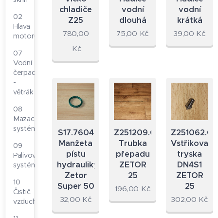
chladiče
vodní
vodní
02
Z25
dlouhá
krátká
Hlava
780,00
75,00
Kč
39,00
Kč
motoru
Kč
07
Vodní
čerpadlo
-
větrák
08
Mazací
systém
S17.7604
Z251209.09
Z251062.0
Manžeta
Trubka
Vstřikovací
09
pístu
přepadu
tryska
Palivový
hydrauliky
ZETOR
DN4S1
systém
Zetor
25
ZETOR
10
Super 50
25
196,00
Kč
Čistič
32,00
Kč
302,00
Kč
vzduchu