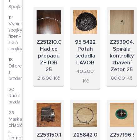
11
Spojka
12
Vypínání
spojky-
řízení-
Z251210.09
95 5422
Z253904.2
skříň
Hadice
Potah
Spirála
spojky
přepadu
sedadla
kontrolky
18
ZETOR
LAVOR
žhavení
Diferenciál
25
Zetor 25
405,00
s
216,00
Kč
80,00
Kč
brzdami
Kč
20
Ruční
brzda
23
Maska-
chladič
s
Z253150.12A
Z25842.07A
Z257196.50
termostatem-