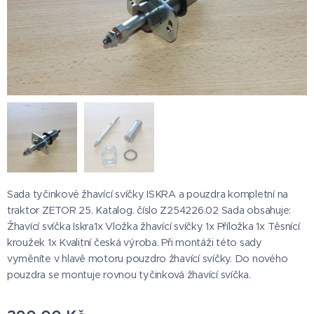
Sada tyčinkové žhavící svíčky ISKRA a pouzdra kompletní na
traktor ZETOR 25. Katalog. číslo Z254226.02 Sada obsahuje:
Žhavící svíčka Iskra1x Vložka žhavící svíčky 1x Příložka 1x Těsnící
kroužek 1x Kvalitní česká výroba. Při montáži této sady
vyměníte v hlavě motoru pouzdro žhavící svíčky. Do nového
pouzdra se montuje rovnou tyčinková žhavící svíčka.