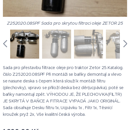
Z252020.08SPF Sada pro skrytou filtraci oleje ZETOR 25
Z252020.08SPF Sada pro skrytou filtraci oleje ZETOR 25
Z252020.08SPF Sada pro skrytou filtraci oleje ZETOR 25
Z252020.08SPF Sada pro skrytou filtraci oleje ZETOR 25
Z252020.08SPF Sada pro skrytou filtraci oleje ZETOR 25
Z252020.08SPF Sada pro skrytou filtraci oleje ZETOR 25
Z252020.08SPF Sada pro skrytou filtraci oleje ZETOR 25
Sada pro přestavbu filtrace oleje pro traktor Zetor 25.Katalog.
číslo Z252020.08SPF Při montáži se baňky demontují a vlevo
se nasune deska s čepem která slouží k montáži filtru
(plechovky), vpravo se přiloží deska bez děr(ucpávka), poté se
baňky namontují zpět. VÝHODOU JE, ŽE PLECHOVKA(FILTR)
JE SKRYTÁ V BAŇCE A FITRACE VYPADÁ JAKO ORIGINÁL.
Sada obsahuje Desku filtru 1x, Ucpávku 1x , Filtr 1x, Těsnící
kroužek pryž 2x, Vše kvalitní česká výroba.